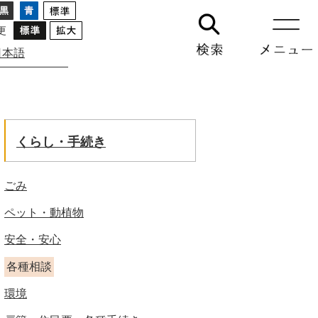
更
日本語
GO
くらし・手続き
ごみ
ペット・動植物
安全・安心
各種相談
環境