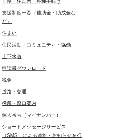
戸籍・住民票・各種手続き
支援制度一覧（補助金・助成金な
ど）
住まい
住民活動・コミュニティ・協働
上下水道
申請書ダウンロード
税金
道路・交通
役所・窓口案内
個人番号（マイナンバー）
ショートメッセージサービス
（SMS）による連絡・お知らせを行