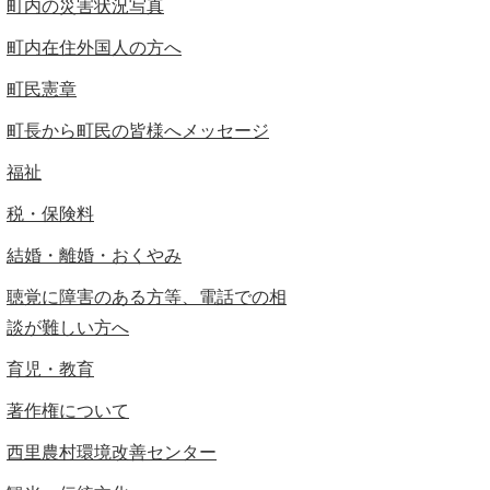
町内の災害状況写真
町内在住外国人の方へ
町民憲章
町長から町民の皆様へメッセージ
福祉
税・保険料
結婚・離婚・おくやみ
聴覚に障害のある方等、電話での相
談が難しい方へ
育児・教育
著作権について
西里農村環境改善センター