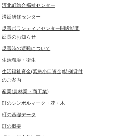
河北町総合福祉センター
溝延研修センター
災害ボランティアセンター開設期間
延長のお知らせ
災害時の避難について
生活環境・衛生
生活福祉資金(緊急小口資金)特例貸付
のご案内
産業(農林業・商工業)
町のシンボルマーク・花・木
町の基礎データ
町の概要