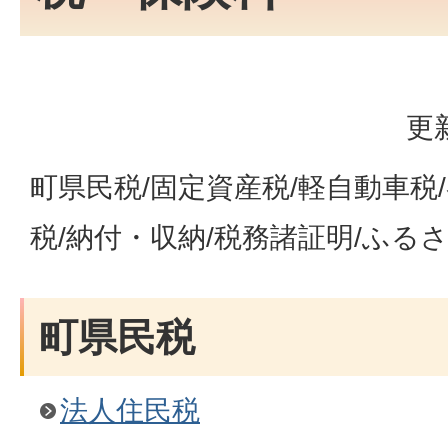
更
町県民税/固定資産税/軽自動車税
税/納付・収納/税務諸証明/ふる
町県民税
法人住民税