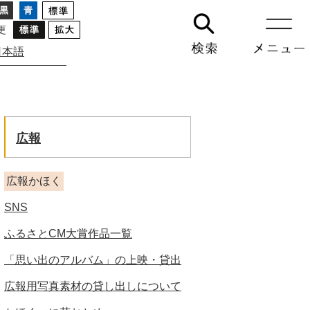
更
日本語
GO
広報
広報かほく
SNS
ふるさとCM大賞作品一覧
「思い出のアルバム」の上映・貸出
広報用写真素材の貸し出しについて