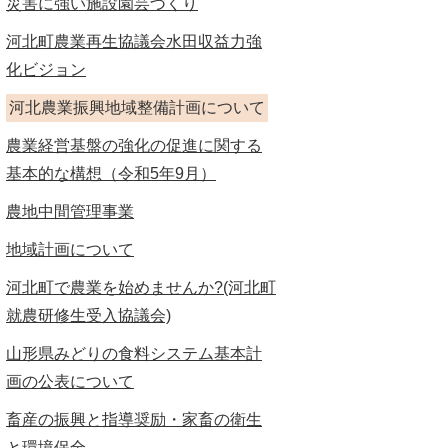
災害に強い施設園芸づくり
河北町農業再生協議会水田収益力強
化ビジョン
河北農業振興地域整備計画について
農業経営基盤の強化の促進に関する
基本的な構想（令和5年9月）
農地中間管理事業
地域計画について
河北町で農業を始めませんか?(河北町
就農研修生受入協議会)
山形県みどりの食料システム基本計
画の公表について
畜産の振興と指導奨励・家畜の衛生
と環境保全