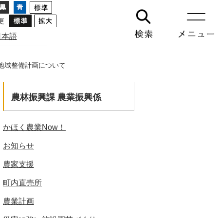
更
日本語
GO
地域整備計画について
農林振興課 農業振興係
かほく農業Now！
お知らせ
農家支援
町内直売所
農業計画