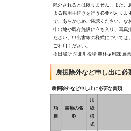
除外されるとは限りません。また、
よる転用手続きを行う必要がありま
で、あらかじめご確認ください。な
申出地や既存施設に立ち入り、写真
ださい。申出書等の様式については
ご利用ください。
提出場所 河北町役場 農林振興課 農
農振除外など申し出に必
農振除外など申し出に必要な書類
用
項
書類の名
紙
目
称
様
式