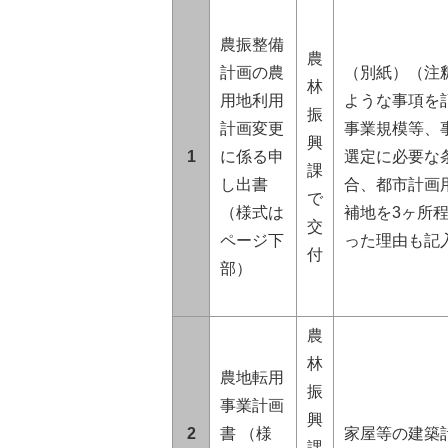
農振整備
農
計画の農
（別紙）（注
林
用地利用
ような事項を記
振
計画変更
事業規模等、事
興
1
に係る申
選定に必要な
課
し出書
合、都市計画
で
（様式は
補地を3ヶ所
交
ページ下
った理由も記
付
部）
農
林
農地転用
振
事業計画
興
2
書 （様
家屋等の建築
課