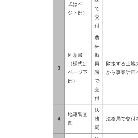
式はペー
で
ジ下部）
交
付
農
林
同意書
振
（様式は
興
隣接する土地
3
ページ下
課
から事業計画
部）
で
交
付
法
地籍調査
4
務
法務局で交付
図
局