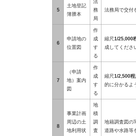
法
土地登記
5
務
法務局で交付
簿謄本
局
作
申請地の
成
縮尺
1/25,00
6
位置図
す
成してくださ
る
作
（申請
成
縮尺
1/2,500
7
地）案内
す
的に分かるよ
図
る
地
事業計画
積
周辺の土
調
地籍調査図の
8
地利用状
査
道路や水路等