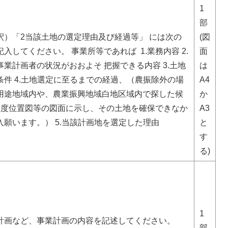
1
部
釈）「2当該土地の選定理由及び経過等」 には次の
(図
入してください。 事業所等であれば 1.業務内容 2.
面
業計画者の状況がおおよそ 把握できる内容 3.土地
は
条件 4.土地選定に至るまでの経過、（農振除外の場
A4
用途地域内や、農業振興地域白地区域内で探した候
か
程度位置図等の図面に示し、その土地を確保できなか
A3
入願います。） 5.当該計画地を選定した理由
と
す
る)
1
計画など、事業計画の内容を記述してください。
部