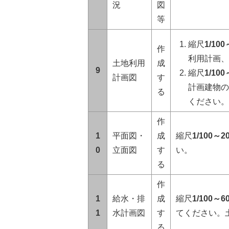
況
図
等
縮尺
1/10
作
利用計画、
土地利用
成
9
縮尺
1/10
計画図
す
計画建物の
る
ください。
作
1
平面図・
成
縮尺
1/100～
0
立面図
す
い。
る
作
1
給水・排
成
縮尺
1/100～
1
水計画図
す
てください。
る